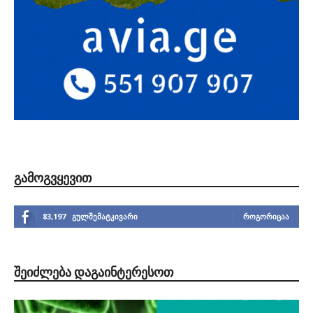
ᲒᲐᲛᲝᲒᲕᲧᲔᲕᲘᲗ
83,197
გულშემატკივარი
ᲠᲝᲒᲝᲠᲘᲪᲐᲐ
ᲨᲔᲘᲫᲚᲔᲑᲐ ᲓᲐᲒᲐᲘᲜᲢᲔᲠᲔᲡᲝᲗ