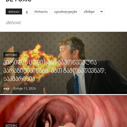
DETOXIC
detoxic
g
lifehacks
ავიაბილეთები
ამინდი
detoxic
DETOXIC
პირიდან ცუდი სუნი გამოწვეულია
პარაზიტებისგან. მათ გამოსადევნად,
საკმარისია
vap
-
მარტი 11, 2026
DETOXIC