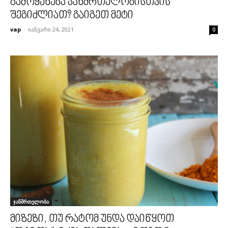
გამოყენება ჯანმრთელობისთვის
შეგიძლიათ? გაიგეთ მეტი
vap
-
იანვარი 24, 2021
0
ჯანმრთელობა
მიზეზი, თუ რატომ უნდა დაიწყოთ