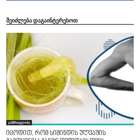
ᲨᲔᲘᲫᲚᲔᲑᲐ ᲓᲐᲒᲐᲘᲜᲢᲔᲠᲔᲡᲝᲗ
ჯანმრთელობა
იცოდით, რომ სიმინდის ულვაშის