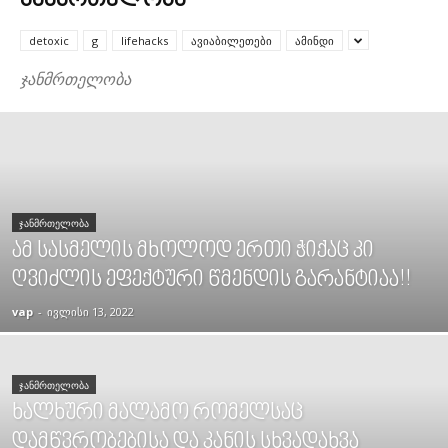
ᲯᲐᲜᲛᲠᲗᲔᲚᲝᲑᲐ
detoxic
g
lifehacks
ავიაბილეთები
ამინდი
ჯანმრთელობა
ᲯᲐᲜᲛᲠᲗᲔᲚᲝᲑᲐ
ამ სასმელის მხოლოდ ერთი ჭიქაც კი
ღვიძლის ეფექტური წმენდის გარანტიაა!!
vap
-
ივლისი 13, 2022
ᲯᲐᲜᲛᲠᲗᲔᲚᲝᲑᲐ
ხალხური მალამო რომელსაც
დამწვრობებისა და კანის სხვადახვა