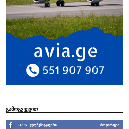
ᲒᲐᲛᲝᲒᲕᲧᲔᲕᲘᲗ
83,197
გულშემატკივარი
ᲠᲝᲒᲝᲠᲘᲪᲐᲐ