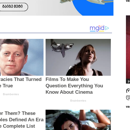
va
ჯ
Რ
დ
va