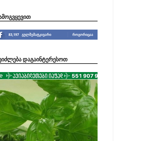
ᲐᲛᲝᲒᲕᲧᲔᲕᲘᲗ
83,197
გულშემატკივარი
ᲠᲝᲒᲝᲠᲘᲪᲐᲐ
ᲔᲘᲫᲚᲔᲑᲐ ᲓᲐᲒᲐᲘᲜᲢᲔᲠᲔᲡᲝᲗ