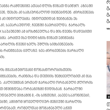
რ
იანმა რამდენიმე ათასი წლის წინათ დაიწყო. აზიაში
გ
, ფესვს კი სამკურნალოდ იყენებდნენ. ძირხვენებს
გ
ე კი ინდოელებმა. ინდოეთიდან შეიტანეს ეს
გ
 კი, სავარაუდოდ, ჩვენში გავრცელდა. ჭარხალს
va
X საუკუნეში ამ ბოსტნეულსა და მის წვენს დადებითი
მა. არცთუ ისე დიდი ხნის წინათ ექიმებმა
არხლის წვენი ხელს უშლის სიმსივნეების
 რძემჟავას ცვლაზე. ხვა ძირხვენებს ჭარხალი
ის.
ხლის მჟავატუტოვანი წონასწორობისთვის
მჟავების, რკინისა და თუთიის შემცველობით კი მას
ბა. კალიუმთან ერთად ჭარხალი ორგანული ქლორის
თ იწმინდება ორგანიზმი წიდისგან. ჭარხალში
ბული ვიტამინ B,-ის სინთეზი, ასევე საპონინები,
ჯ
ბში, ამიტომ ყოველდღიურ მენიუში ჭარხლის
თ
სჭირდებათ, რომელთაც მომატებული აქვთ