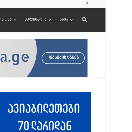
ელობა
კულინარია
სხვა