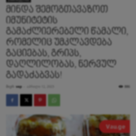
მინდა შემოგთავაზოთ
იმუნიტეტის
გამაძლიერებელი წამალი,
რომელიც უმკლავდება
გაციებას, გრიპს,
დაღლილობას, ნერვულ
გადაძაბვას!
მიერ
vap
-
აპრილი 12, 2023
886