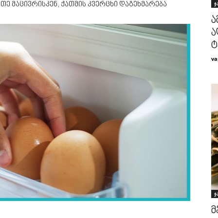
ჯ
რთე მაცივრისკენ, ქათმის კვერცხი დაგეხმარება
ა
ა
ტ
va
ჯ
მ