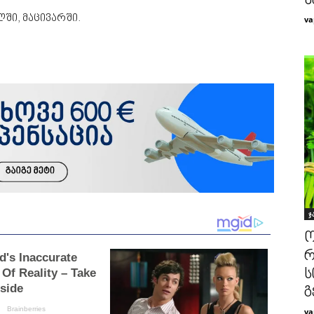
ხ
ში, მაცივარში.
va
ჯ
ო
რ
ს
გ
va