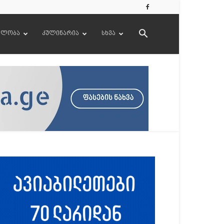
ელობა
კულინარია
სხვა