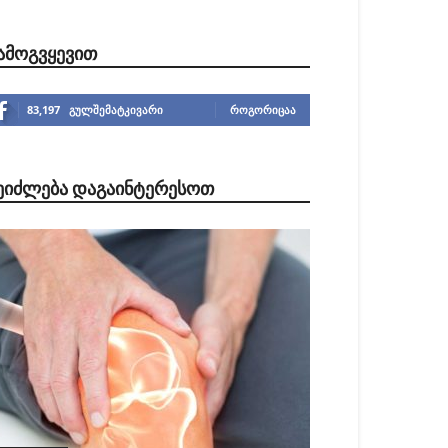
ᲐᲛᲝᲒᲕᲧᲔᲕᲘᲗ
83,197
გულშემატკივარი
ᲠᲝᲒᲝᲠᲘᲪᲐᲐ
ᲔᲘᲫᲚᲔᲑᲐ ᲓᲐᲒᲐᲘᲜᲢᲔᲠᲔᲡᲝᲗ