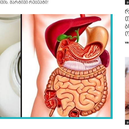
ჯ
ის. მარტივი რეცეპტი!
რ
თ
ბ
ო
va
ჯ