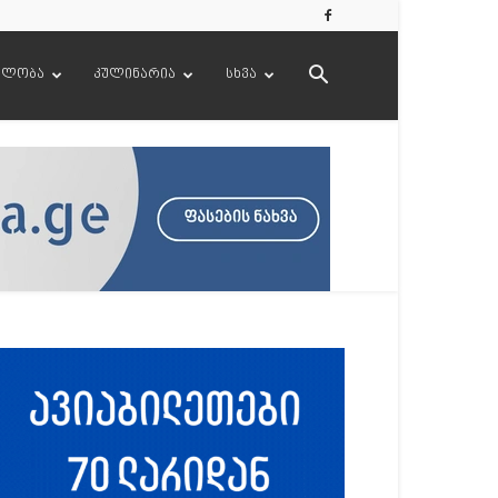
ელობა
კულინარია
სხვა