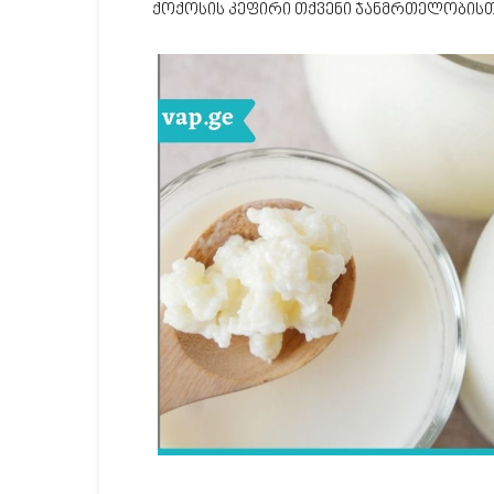
ქოქოსის კეფირი თქვენი ჯანმრთელობისთვ