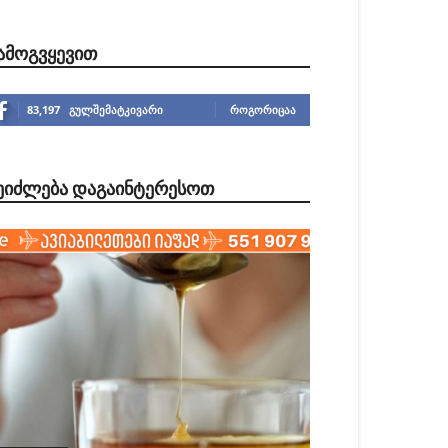
ᲐᲛᲝᲒᲕᲧᲔᲕᲘᲗ
83,197
გულშემატკივარი
ᲠᲝᲒᲝᲠᲘᲪᲐᲐ
ᲔᲘᲫᲚᲔᲑᲐ ᲓᲐᲒᲐᲘᲜᲢᲔᲠᲔᲡᲝᲗ