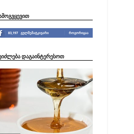
ᲐᲛᲝᲒᲕᲧᲔᲕᲘᲗ
83,197
გულშემატკივარი
ᲠᲝᲒᲝᲠᲘᲪᲐᲐ
ᲔᲘᲫᲚᲔᲑᲐ ᲓᲐᲒᲐᲘᲜᲢᲔᲠᲔᲡᲝᲗ