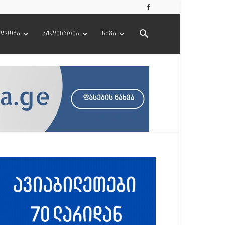
ელობა
კულინარია
სხვა