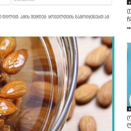
ჯ
თ
თ დილით. ამის შემდეგ ყოველთვის გამოიყენებთ ამ
ჩ
va
ჯ
ო
ლ