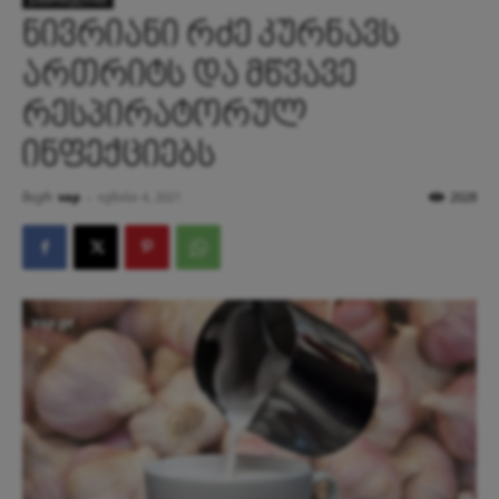
ნივრიანი რძე კურნავს
ართრიტს და მწვავე
რესპირატორულ
ინფექციებს
მიერ
vap
-
ივნისი 4, 2021
2028