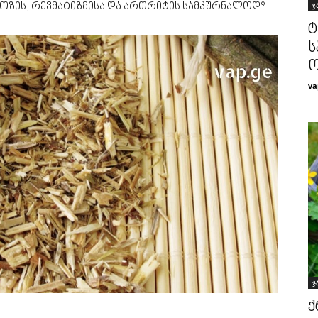
ჯ
ოზის, რევმატიზმისა და ართრიტის სამკურნალოდ?
ტ
ს
ო
va
ჯ
ქ