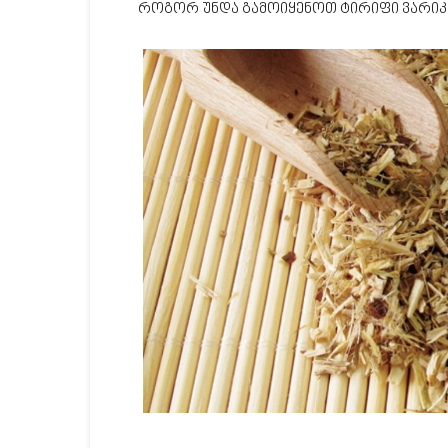
როგორ უნდა გამოიყენოთ ტირიფი ვარიკ