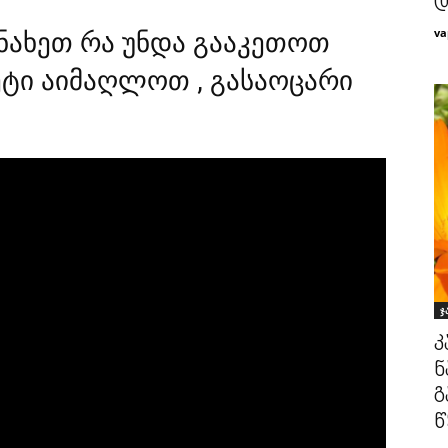
დ
va
ნახეთ რა უნდა გააკეთოთ
ეტი აიმაღლოთ , გასაოცარი
ჯ
კ
ნ
გ
წ