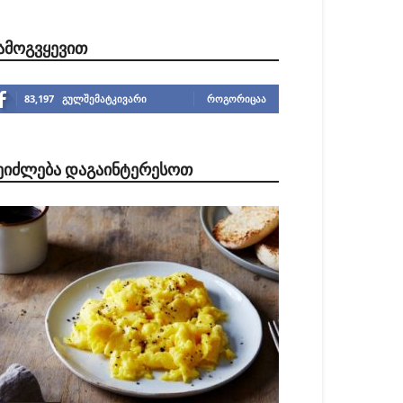
ᲐᲛᲝᲒᲕᲧᲔᲕᲘᲗ
83,197
გულშემატკივარი
ᲠᲝᲒᲝᲠᲘᲪᲐᲐ
ᲔᲘᲫᲚᲔᲑᲐ ᲓᲐᲒᲐᲘᲜᲢᲔᲠᲔᲡᲝᲗ