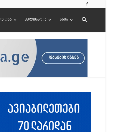
ელობა
კულინარია
სხვა