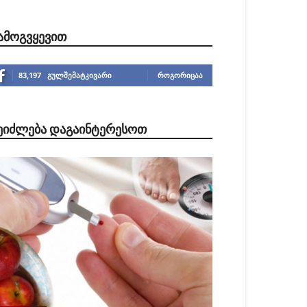
ᲐᲛᲝᲒᲕᲧᲔᲕᲘᲗ
83,197
გულშემატკივარი
ᲠᲝᲒᲝᲠᲘᲪᲐᲐ
ᲔᲘᲫᲚᲔᲑᲐ ᲓᲐᲒᲐᲘᲜᲢᲔᲠᲔᲡᲝᲗ