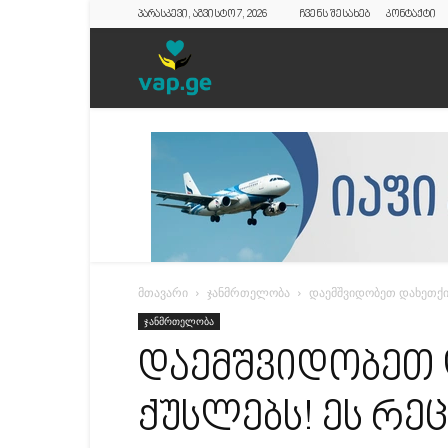
პარასკევი, აგვისტო 7, 2026
ჩვენს შესახებ
კონტაქტი
vap.ge
მთავარი
ჯანმრთელობა
დაემშვიდობეთ დახეთქი
ჯანმრთელობა
დაემშვიდობეთ
ქუსლებს! ეს რე