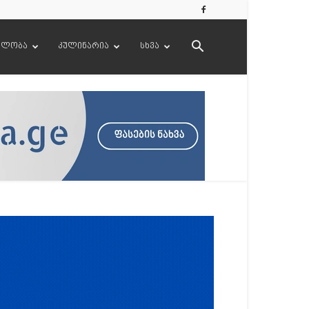
ელობა
კულინარია
სხვა