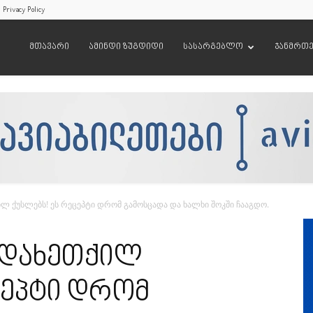
Privacy Policy
მთავარი
ამინდი ზუგდიდი
სასარგებლო
ჯანმრთ
ლ ქუსლებს! ეს რეცეპტი დრომ გამოსცადა და ხალხი შოკში ჩააგდო.
 დახეთქილ
ცეპტი დრომ