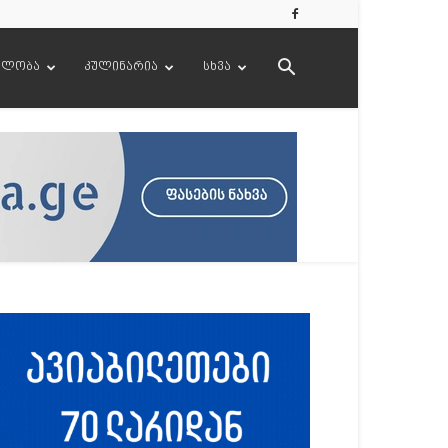
ელობა
კულინარია
სხვა