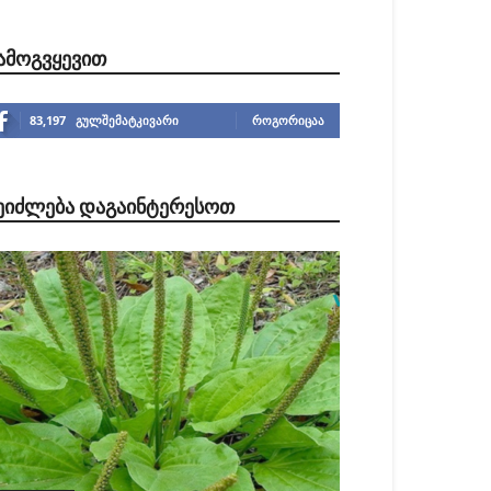
ᲐᲛᲝᲒᲕᲧᲔᲕᲘᲗ
83,197
გულშემატკივარი
ᲠᲝᲒᲝᲠᲘᲪᲐᲐ
ᲔᲘᲫᲚᲔᲑᲐ ᲓᲐᲒᲐᲘᲜᲢᲔᲠᲔᲡᲝᲗ