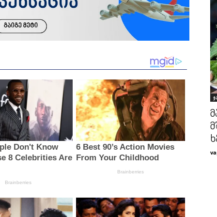
ჯ
მ
მ
ხ
va