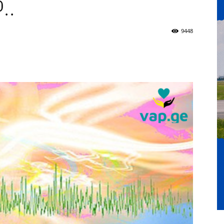
..
9448