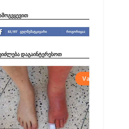
ᲐᲛᲝᲒᲕᲧᲔᲕᲘᲗ
83,197
გულშემატკივარი
ᲠᲝᲒᲝᲠᲘᲪᲐᲐ
ᲔᲘᲫᲚᲔᲑᲐ ᲓᲐᲒᲐᲘᲜᲢᲔᲠᲔᲡᲝᲗ