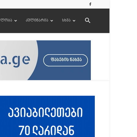
ელობა
კულინარია
სხვა