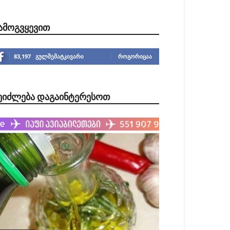
ᲐᲛᲝᲒᲕᲧᲔᲕᲘᲗ
83,197
გულშემატკივარი
ᲠᲝᲒᲝᲠᲘᲪᲐᲐ
ᲔᲘᲫᲚᲔᲑᲐ ᲓᲐᲒᲐᲘᲜᲢᲔᲠᲔᲡᲝᲗ