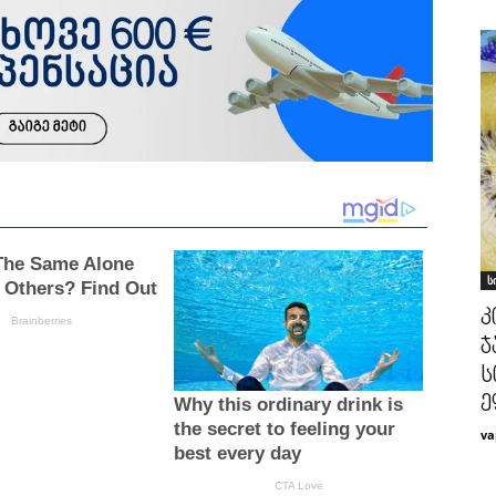
ს
კ
ჯ
ს
ე
va