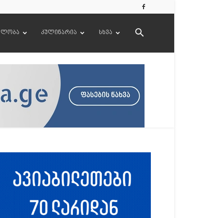
ელობა
კულინარია
სხვა