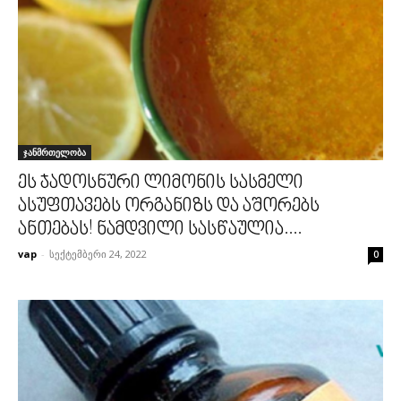
ჯანმრთელობა
ეს ჯადოსნური ლიმონის სასმელი
ასუფთავებს ორგანიზს და აშორებს
ანთებას! ნამდვილი სასწაულია....
vap
-
სექტემბერი 24, 2022
0