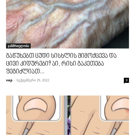
ჯანმრთელობა
გაწუხებთ ცუდი სისხლის მიმოქცევა და
ცივი კიდურები? აი, რისი გაკეთება
შეგიძლიათ...
vap
-
სექტემბერი 29, 2022
0