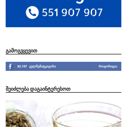
ᲒᲐᲛᲝᲒᲕᲧᲔᲕᲘᲗ
83,197
გულშემატკივარი
ᲠᲝᲒᲝᲠᲘᲪᲐᲐ
ᲨᲔᲘᲫᲚᲔᲑᲐ ᲓᲐᲒᲐᲘᲜᲢᲔᲠᲔᲡᲝᲗ