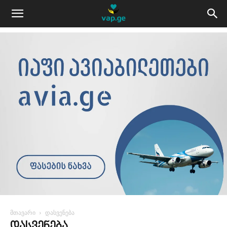
მთავარი
დასვენება