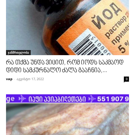
ჯანმრთელობა
რა თქმა უნდა ვიცით, რომ იოდს საკმაოდ
დიდი სამკურნალო ძალა გააჩნია,...
vap
-
აგვისტო 17, 2022
0