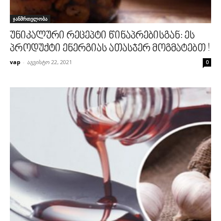
ჯანმრთელობა
უნიკალური რეცეპტი წინაპრებისგან: ეს
პროდუქტი ენერგიას ათასჯერ მოგმატებთ !
vap
-
აგვისტო 22, 2021
0