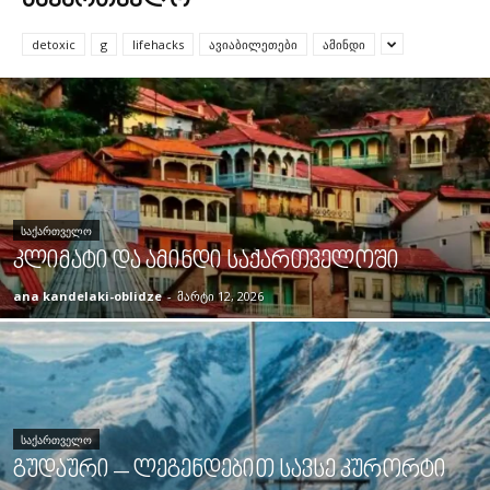
ᲡᲐᲥᲐᲠᲗᲕᲔᲚᲝ
detoxic
g
lifehacks
ავიაბილეთები
ამინდი
ᲡᲐᲥᲐᲠᲗᲕᲔᲚᲝ
კლიმატი და ამინდი საქართველოში
ana kandelaki-oblidze
-
მარტი 12, 2026
ᲡᲐᲥᲐᲠᲗᲕᲔᲚᲝ
გუდაური – ლეგენდებით სავსე კურორტი