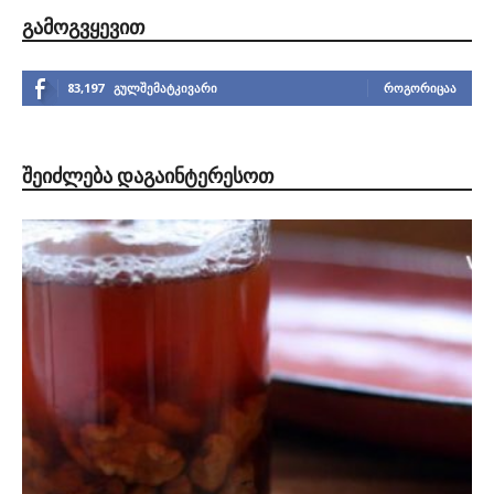
ᲒᲐᲛᲝᲒᲕᲧᲔᲕᲘᲗ
83,197
გულშემატკივარი
ᲠᲝᲒᲝᲠᲘᲪᲐᲐ
ᲨᲔᲘᲫᲚᲔᲑᲐ ᲓᲐᲒᲐᲘᲜᲢᲔᲠᲔᲡᲝᲗ