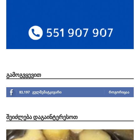
ᲒᲐᲛᲝᲒᲕᲧᲔᲕᲘᲗ
83,197
გულშემატკივარი
ᲠᲝᲒᲝᲠᲘᲪᲐᲐ
ᲨᲔᲘᲫᲚᲔᲑᲐ ᲓᲐᲒᲐᲘᲜᲢᲔᲠᲔᲡᲝᲗ