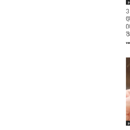
ჯ
3
დ
ი
შ
va
ჯ