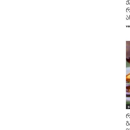
ქ
რ
ა
va
ჯ
რ
გ