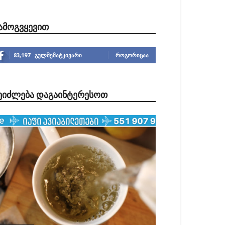
ᲐᲛᲝᲒᲕᲧᲔᲕᲘᲗ
83,197
გულშემატკივარი
ᲠᲝᲒᲝᲠᲘᲪᲐᲐ
ᲔᲘᲫᲚᲔᲑᲐ ᲓᲐᲒᲐᲘᲜᲢᲔᲠᲔᲡᲝᲗ