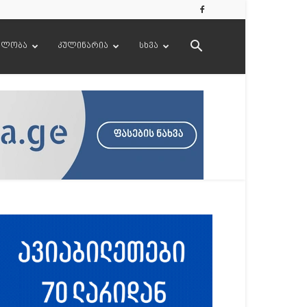
ელობა
კულინარია
სხვა