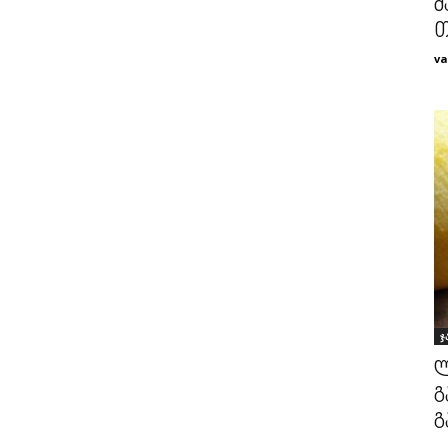
მ
თ
va
ჯ
ლ
გ
გ