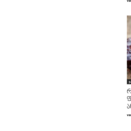
va
ჯ
რ
ფ
ა
va