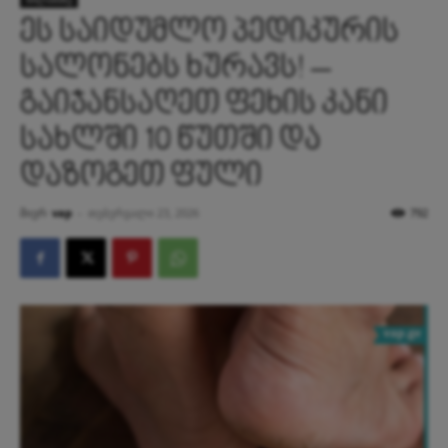
ეს საიდუმლო პედიკურის
სალონებს ხურავს! –
გაიჯანსაღეთ ფეხის კანი
სახლში 10 წუთში და
დაზოგეთ ფული
მიერ
vap
-
თებერვალი 23, 2026
792