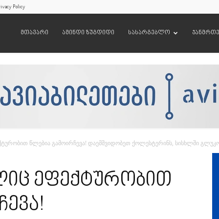
ivacy Policy
მთავარი
ამინდი ზუგდიდი
სასარგებლო
ჯანმრთ
ტურობით წლებია გამოირჩევა! დაემშვიდობეთ ქოლესტერინს, სისხლში გლუკოზ
ლიც ეფექტურობით
ჩევა!