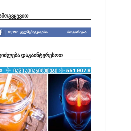
ᲐᲛᲝᲒᲕᲧᲔᲕᲘᲗ
83,197
გულშემატკივარი
ᲠᲝᲒᲝᲠᲘᲪᲐᲐ
ᲔᲘᲫᲚᲔᲑᲐ ᲓᲐᲒᲐᲘᲜᲢᲔᲠᲔᲡᲝᲗ