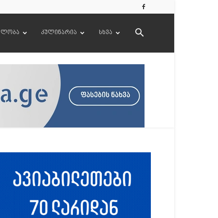
ელობა
კულინარია
სხვა