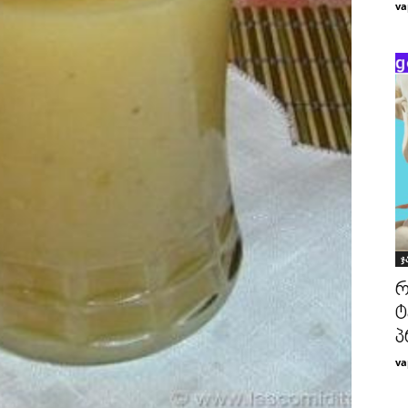
va
ჯ
რ
ტ
პ
va