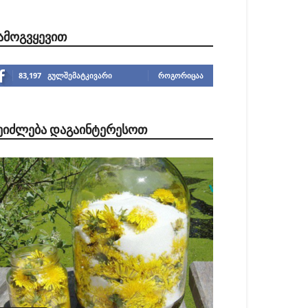
ᲐᲛᲝᲒᲕᲧᲔᲕᲘᲗ
83,197
გულშემატკივარი
ᲠᲝᲒᲝᲠᲘᲪᲐᲐ
ᲔᲘᲫᲚᲔᲑᲐ ᲓᲐᲒᲐᲘᲜᲢᲔᲠᲔᲡᲝᲗ