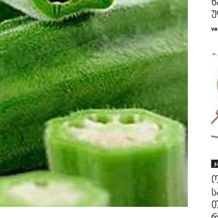
ხ
უ
va
ჯ
ო
ს
თ