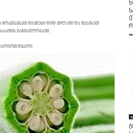
ხ
ს
თ
გ მოათავსეთ წიპწები დიდ ქილაში და შეავსეთ
რ
 საათის განმავლობაში.
va
დალიოთ წყალი.
ჯ
გ