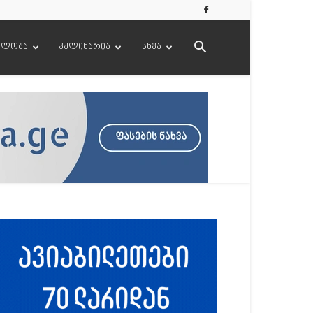
ელობა
კულინარია
სხვა