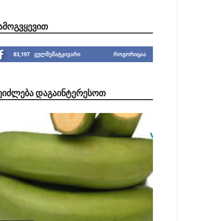
ᲐᲛᲝᲒᲕᲧᲔᲕᲘᲗ
83,197
გულშემატკივარი
ᲠᲝᲒᲝᲠᲘᲪᲐᲐ
ᲔᲘᲫᲚᲔᲑᲐ ᲓᲐᲒᲐᲘᲜᲢᲔᲠᲔᲡᲝᲗ