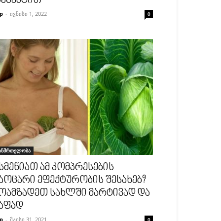
ეცეპტით
p
-
ივნისი 1, 2022
0
ანმრთელობა
სმენიათ ამ კომპრესების
აოცარი ეფექტურობის შესახებ?
ოამზადეთ სახლში მარტივად და
აფად
p
-
მაისი 31, 2021
0