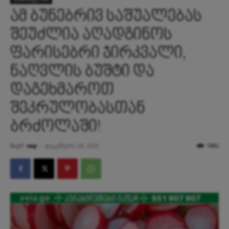
ამ ბუნებრივ საშუალებას
შეუძლია აღადგინოს
ფარისებრი ჯირკვალი,
ნაღვლის ბუშტი და
დაგეხმაროთ
შეკრულობასთან
ბრძოლაში!
მიერ
vap
-
დეკემბერი 29, 2022
1882