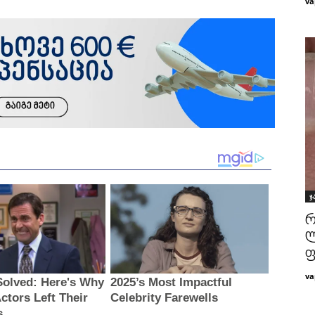
va
ჯ
რ
ლ
ფ
va