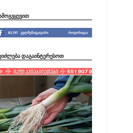
ᲐᲛᲝᲒᲕᲧᲔᲕᲘᲗ
83,197
გულშემატკივარი
ᲠᲝᲒᲝᲠᲘᲪᲐᲐ
ᲔᲘᲫᲚᲔᲑᲐ ᲓᲐᲒᲐᲘᲜᲢᲔᲠᲔᲡᲝᲗ