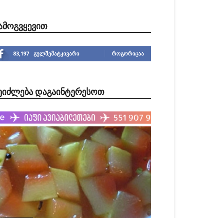
ᲐᲛᲝᲒᲕᲧᲔᲕᲘᲗ
83,197
გულშემატკივარი
ᲠᲝᲒᲝᲠᲘᲪᲐᲐ
ᲔᲘᲫᲚᲔᲑᲐ ᲓᲐᲒᲐᲘᲜᲢᲔᲠᲔᲡᲝᲗ