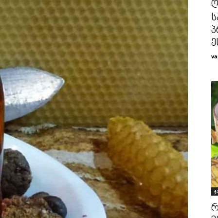
ღ
ს
პ
ე
va
ჯ
რ