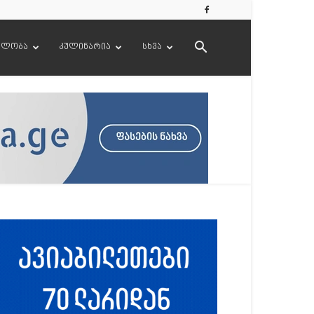
ელობა
კულინარია
სხვა