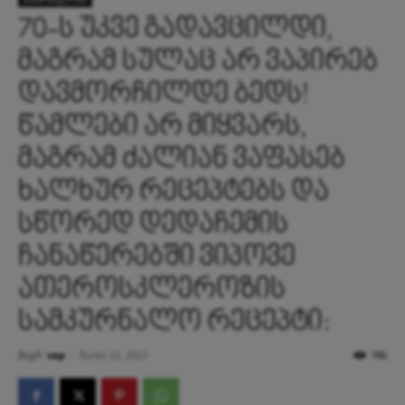
70-ს უკვე გადავცილდი,
მაგრამ სულაც არ ვაპირებ
დავმორჩილდე ბედს!
წამლები არ მიყვარს,
მაგრამ ძალიან ვაფასებ
ხალხურ რეცეპტებს და
სწორედ დედაჩემის
ჩანაწერებში ვიპოვე
ათეროსკლეროზის
სამკურნალო რეცეპტი:
მიერ
vap
-
მაისი 22, 2023
786