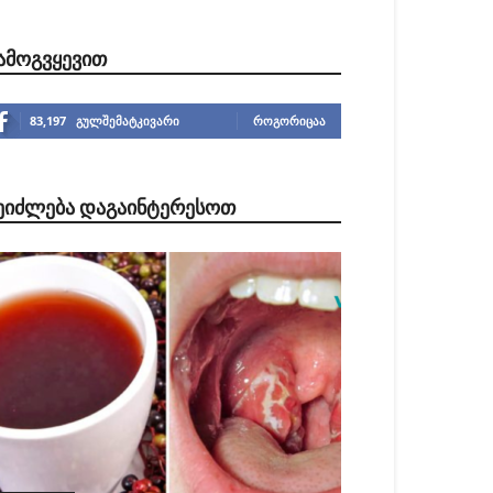
ᲐᲛᲝᲒᲕᲧᲔᲕᲘᲗ
83,197
გულშემატკივარი
ᲠᲝᲒᲝᲠᲘᲪᲐᲐ
ᲔᲘᲫᲚᲔᲑᲐ ᲓᲐᲒᲐᲘᲜᲢᲔᲠᲔᲡᲝᲗ