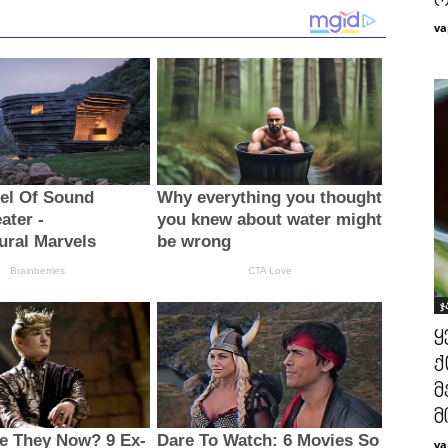
რ
va
ჯ
ყ
ქ
მ
მ
va