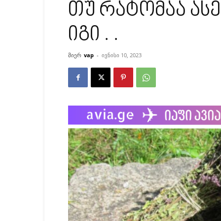
თუ რატომაა ას
იგი . .
მიერ
vap
-
ივნისი 10, 2023