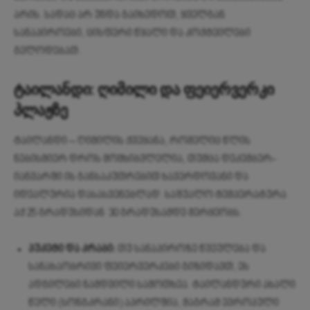
არის. სადაც არ უნდა გაიხედოთ, ყველგან
სანაპიროები, ცისფერი წყალი და კოქტეილები
გელოდებათ.
ტაილანდი: ღიმილი და ფეიერვერკი
პლაჟზე
ტაილანდი – ღიმილის ქვეყანა, რომელიც წლის
ნებისმიერ დროს მომხიბვლელია, თუმცა დეკემბერ-
იანვარში ის განსაკუთრებით ხავერდოვანი და
იდეალურია დასასვენებლად. საშუალო ტემპერატურა
აქ 25 გრადუსიდან 30 გრადუსამდე მერყეობს.
პუკეტი და კრაბი:
თუ სანაპიროზე წვეულება და
სანახაობრივი ფეიერვერკები გიზიდავთ, ეს
ადგილები ნამდვილი სამოთხეა. ტაილანდური ახალი
წელი (სონგკრანი) აპრილშია, მაგრამ ევროპული