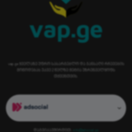
vap.ge ყველაზე უფრო სასარგებლო და ჯანსაღი რჩევების
მოწოდებას უკვე 2 წელზე მეტია უზრუნველყოფს
თქვენთვის.
დაგვიკავშირდით:
info@adsocial.ge