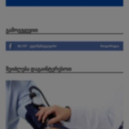
ᲒᲐᲛᲝᲒᲕᲧᲔᲕᲘᲗ
83,197
გულშემატკივარი
ᲠᲝᲒᲝᲠᲘᲪᲐᲐ
ᲨᲔᲘᲫᲚᲔᲑᲐ ᲓᲐᲒᲐᲘᲜᲢᲔᲠᲔᲡᲝᲗ