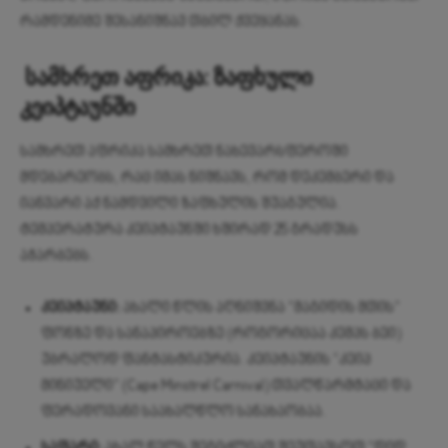
რამდენიმე შესანიშნავ თბილ ქვეყანას.
სამხრეთ აფრიკა: ზაფხული
კეიპტაუნში
სამხრეთ აფრიკა სამხრეთ ნახევარსფეროში
მდებარეობს, რაც იმას ნიშნავს, რომ დეკემბერი და
იანვარი აქ ნამდვილი ზაფხულის შუაგულია.
ტემპერატურა კეიპტაუნში ხშირად 25 გრადუსს
აჭარბებს.
კეიპტაუნი:
ახალი წლის აღნიშვნა “მაგიდის მთის”
ფონზე და სანაპიროებზე (როგორიცაა კემპს ბეი)
უბრალოდ ფანტასტიკურია. კეიპტაუნის “კეიპ
მინიუელი” (Cape Minstrel Carnival) თვალწარმტაცი და
ფერადოვანი საახალწლო სანახაობაა.