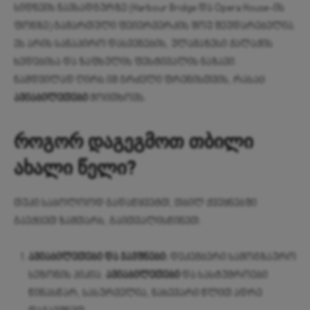
სიდნეის ნავსადგურზე (Harbour Bridge და Opera House-ის
ფონზე) გამართული ფეიერვერკის შოუ შეუდარებელია.
ეს არის სანაპირო დასვენების, ულამაზესი ქალაქის
ხედებისა და ზაფხულის ფესტივალის ნაზავი.
ნამდვილად ღირს იმ გრძელი ფრენისთვის, რასაც
ავიაბილეთები
მოითხოვს.
როგორ დაგეგმოთ თბილი
ახალი წელი?
თუკი საბოლოოდ გადაწყვეტთ, თბილ ქვეყნებში
გაექცეთ ზამთარს, გაითვალისწინეთ:
ავიაბილეთები და ჯავშნები:
დეკემბერი სამოგზაურო
სეზონის პიკია.
ავიაბილეთები
და სასტუმროები
წინასწარ, სასურველია, ნახევარი წლით ადრე