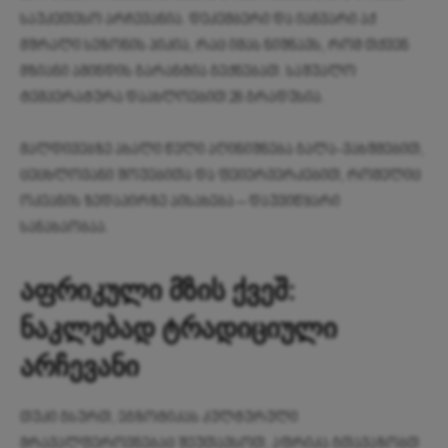
საუკეთესო არჩევანია. დეკემბერი და იანვარი აქ
მშრალი სეზონის პიკია, რაც იმას ნიშნავს, რომ თქვენ
მზიანი ამინდის გარანტია გექნებათ. საშუალო
ტემპერატურა დაახლოებით 28 გრადუსია.
მალდივებზე ახალი წელი აღინიშნება გალა-ვახშმებით,
ცეცხლოვანი შოუებითა და ფეიერვერკებით, რომელიც
ოკეანის ზედაპირზე აისახება – დაუვიწყარი
სანახაობაა.
აფრიკული მზის ქვეშ:
ნაკლებად ტრადიციული
არჩევანი
თუკი გსურთ, ეგზოტიკას კულტურული
მრავალფეროვნებაც შეუთავსოთ, აფრიკა გთავაზობთ