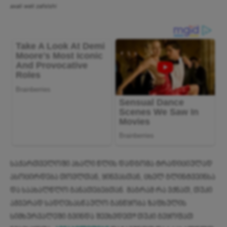
axali weli zafxlshi
საქართველოში ახალი წლის დადგომა ტრადიციულად
ასოცირდება თოვლთან, ყინვასთან, ცხელ გლინტვეინსა
და საახალწლო განათებებთან. მაგრამ რა ვქნათ, თუკი
ამჯერად სადღესასწაულო განწყობა ზაფხულის
სიმხურვალეში გვინდა შევხვდეთ? თუკი გეყოფათ