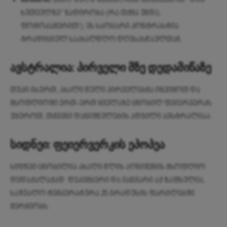
საფარი:
ახალ წელს შეგიძლიათ შეუთავსოთ “დიდ
ხუთეულზე” ნადირობა (რა თქმა უნდა,
ფოტოკამერით!). ეს საოცარი კონტრასტია
ტრადიციულ საახალწლო დღესასწაულთან.
ავსტრალია: პირველი მზე დედამიწაზე
თუკი გსურთ, ახალი წელი პირველებმა იზეიმოთ და
მსოფლიოში ერთ-ერთ ყველაზე ცნობილ ფეიერვერკს
უყუროთ, თქვენი დანიშნულების ადგილი ავსტრალიაა.
სიდნეი: ფეიერვერკის ეპოპეა
სიდნეი ცნობილია ახალი წლის აღნიშვნის მსოფლიო
დედაქალაქად. დეკემბერი და იანვარი აქ ზაფხულია,
საშუალო ტემპერატურა 25 გრადუსის ფარგლებში
მერყეობს.