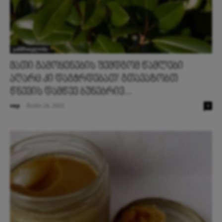
ჯანმრთელობა
მათი გამოყენების შემდგომ წამლები
აღარც კი დაგჭრდებათ! გთავაზობთ
წნევის დამწევ ბუნებრივ...
vap
-
მაისი 24, 2023
0