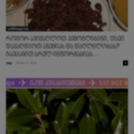
ჯანმრთელობა
როგორ ავიმაღლოთ ჰემოგლიბინი, თავი
დავაღწიოთ ანემიას და დაღლილობას?!
გაეცანით სრულ ინფორმაციას...
vap
-
მაისი 4, 2023
0