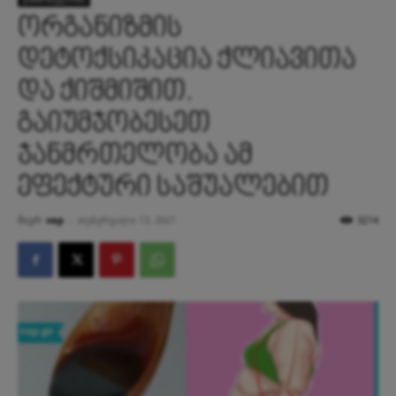
ორგანიზმის
დეტოქსიკაცია ქლიავითა
და ქიშმიშით.
გაიუმჯობესეთ
ჯანმრთელობა ამ
ეფექტური საშუალებით
მიერ
vap
-
თებერვალი 13, 2021
3214