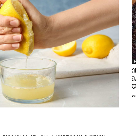
ჯ
ე
მ
დ
va