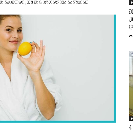
ჯ
ს ნაცვლად, თუ ეს 8 პრობლემა გაწუხებთ
მ
კ
დ
va
ჯ
4