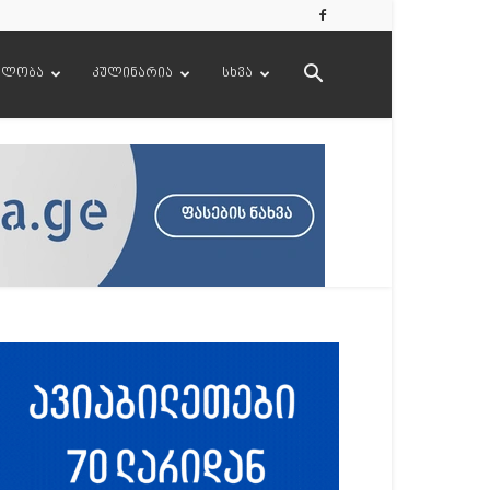
ელობა
კულინარია
სხვა