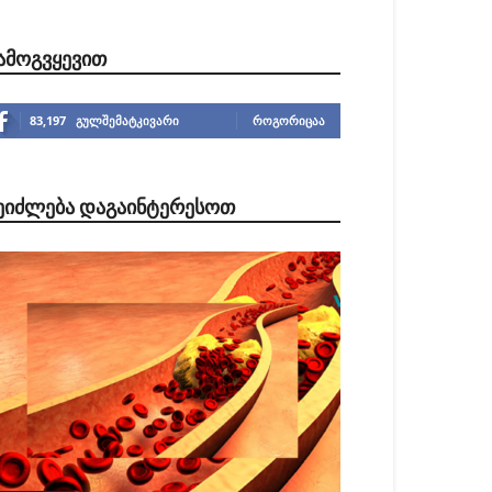
ᲐᲛᲝᲒᲕᲧᲔᲕᲘᲗ
83,197
გულშემატკივარი
ᲠᲝᲒᲝᲠᲘᲪᲐᲐ
ᲔᲘᲫᲚᲔᲑᲐ ᲓᲐᲒᲐᲘᲜᲢᲔᲠᲔᲡᲝᲗ