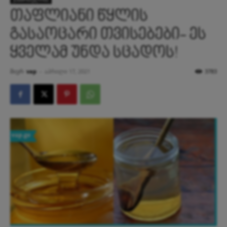
თაფლიანი წყლის
გასაოცარი თვისებები- ეს
ყველამ უნდა სცადოს!
მიერ
vap
-
აპრილი 17, 2021
3783