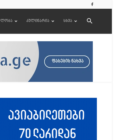
ელობა
კულინარია
სხვა