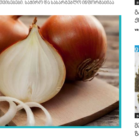
ჯ
თვისებები. საჭირო და სასარგებლო ინფორმაციაა
გ
ქ
va
ჯ
მ
ზ