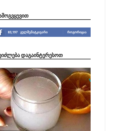
ᲐᲛᲝᲒᲕᲧᲔᲕᲘᲗ
83,197
გულშემატკივარი
ᲠᲝᲒᲝᲠᲘᲪᲐᲐ
ᲔᲘᲫᲚᲔᲑᲐ ᲓᲐᲒᲐᲘᲜᲢᲔᲠᲔᲡᲝᲗ