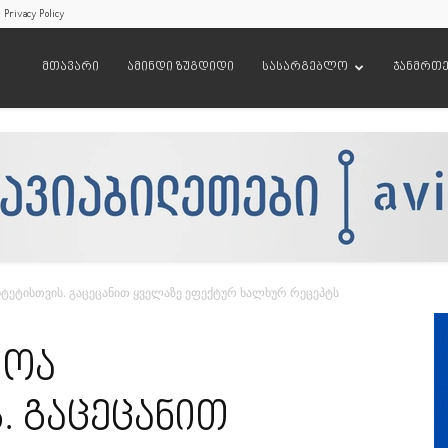
Privacy Policy
მთავარი
ამინდი ზუგდიდი
სასარგებლო
ჯანმრთ
იტეტისთვის. გაცეცანით ყველაზე ეფექტურ ხალხურ რეცეპტს
სოა
. გაცეცანით