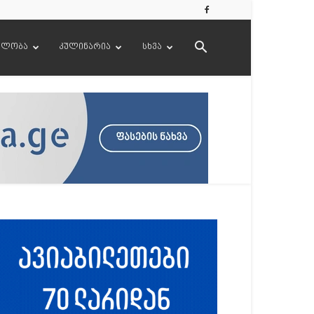
ელობა
კულინარია
სხვა