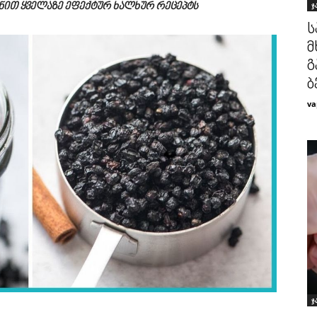
ჯ
ანით ყველაზე ეფექტურ ხალხურ რეცეპტს
ს
მ
გ
ბ
va
ჯ