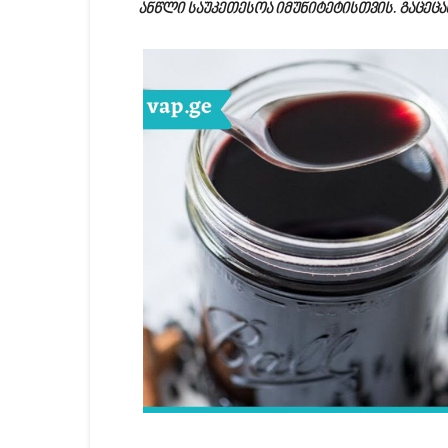
ანწლი საუკეთესოა იმუნიტეტისთვის. გაცეც