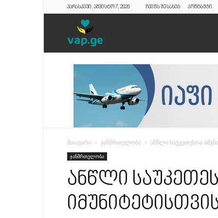
პარასკევი, აგვისტო 7, 2026
ჩვენს შესახებ
კონტაქტი
vap.ge
მთავარი
ჯანმრთელობა
ანწლი საუკეთესოა იმუნ
ჯანმრთელობა
ანწლი საუკეთე
იმუნიტეტისთვის