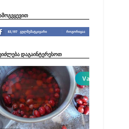
ᲐᲛᲝᲒᲕᲧᲔᲕᲘᲗ
83,197
გულშემატკივარი
ᲠᲝᲒᲝᲠᲘᲪᲐᲐ
ᲔᲘᲫᲚᲔᲑᲐ ᲓᲐᲒᲐᲘᲜᲢᲔᲠᲔᲡᲝᲗ