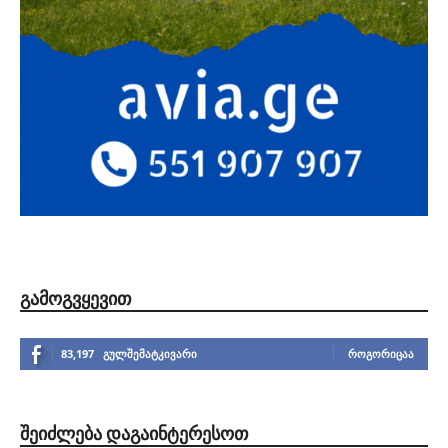
ᲒᲐᲛᲝᲒᲕᲧᲔᲕᲘᲗ
83,197
გულშემატკივარი
ᲠᲝᲒᲝᲠᲘᲪᲐᲐ
ᲨᲔᲘᲫᲚᲔᲑᲐ ᲓᲐᲒᲐᲘᲜᲢᲔᲠᲔᲡᲝᲗ