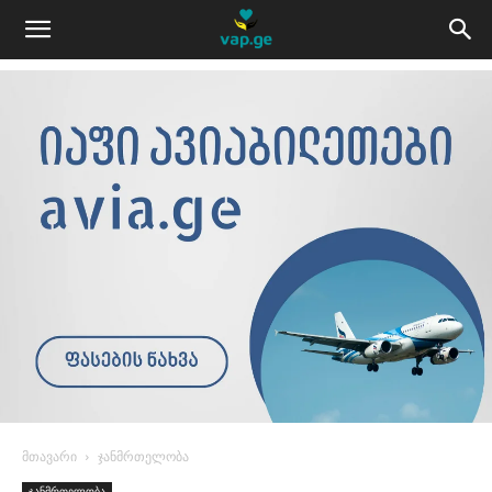
მთავარი
ჯანმრთელობა
ჯანმრთელობა