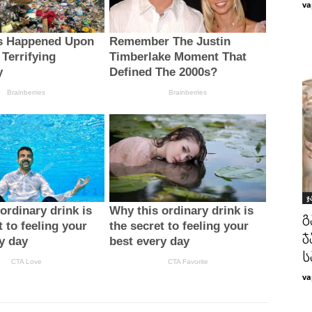
va
ჯ
გ
ჯ
ს
va