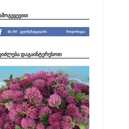
ᲐᲛᲝᲒᲕᲧᲔᲕᲘᲗ
83,197
გულშემატკივარი
ᲠᲝᲒᲝᲠᲘᲪᲐᲐ
ᲔᲘᲫᲚᲔᲑᲐ ᲓᲐᲒᲐᲘᲜᲢᲔᲠᲔᲡᲝᲗ