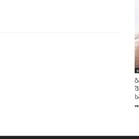
ჯ
გ
შ
ს
va