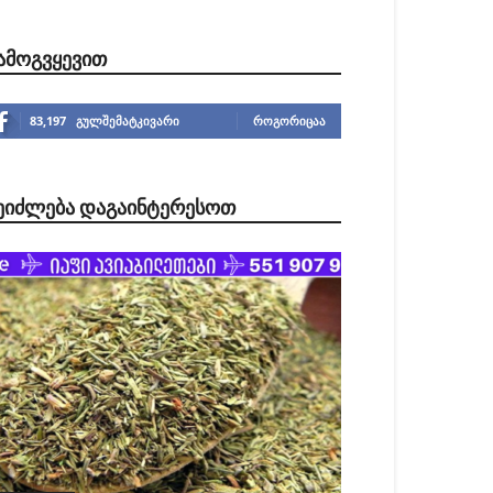
ᲐᲛᲝᲒᲕᲧᲔᲕᲘᲗ
83,197
გულშემატკივარი
ᲠᲝᲒᲝᲠᲘᲪᲐᲐ
ᲔᲘᲫᲚᲔᲑᲐ ᲓᲐᲒᲐᲘᲜᲢᲔᲠᲔᲡᲝᲗ