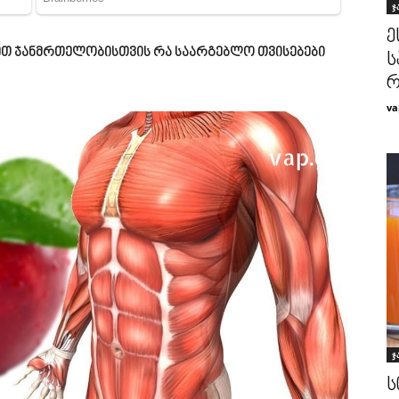
ჯ
ე
ახეთ ჯანმრთელობისთვის რა საარგებლო თვისებები
ს
რ
va
ჯ
ს