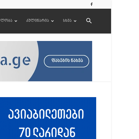
ელობა
კულინარია
სხვა