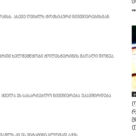
ც
va
ანსს. ასევე ღვიძლს ტოქსიკური ნივთიერებისგან
ერთი ხელშემწყობი ქოლესტერინის მაღალი დონეა.
ჯ
ა.შ. ყველა ეს სასარგებლო ნივთიერება უკავშირდება
ო
რ
მ
თ
 ვაშლს კი ეს ვიტამინი ბლომად აქვს.