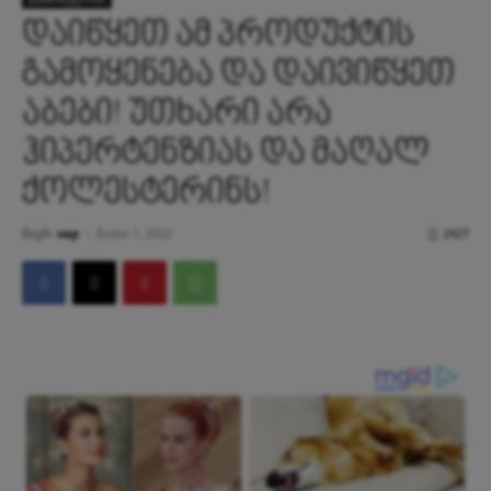
დაიწყეთ ამ პროდუქტის
გამოყენება და დაივიწყეთ
აბები! უთხარი არა
ჰიპერტენზიას და მაღალ
ქოლესტერინს!
მიერ
vap
-
მაისი 1, 2022
2427