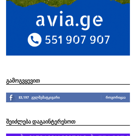
ᲒᲐᲛᲝᲒᲕᲧᲔᲕᲘᲗ
83,197
გულშემატკივარი
ᲠᲝᲒᲝᲠᲘᲪᲐᲐ
ᲨᲔᲘᲫᲚᲔᲑᲐ ᲓᲐᲒᲐᲘᲜᲢᲔᲠᲔᲡᲝᲗ