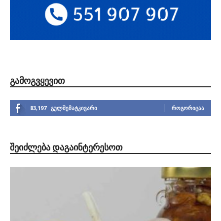
ᲒᲐᲛᲝᲒᲕᲧᲔᲕᲘᲗ
83,197
გულშემატკივარი
ᲠᲝᲒᲝᲠᲘᲪᲐᲐ
ᲨᲔᲘᲫᲚᲔᲑᲐ ᲓᲐᲒᲐᲘᲜᲢᲔᲠᲔᲡᲝᲗ