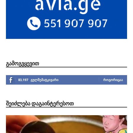
ᲒᲐᲛᲝᲒᲕᲧᲔᲕᲘᲗ
83,197
გულშემატკივარი
ᲠᲝᲒᲝᲠᲘᲪᲐᲐ
ᲨᲔᲘᲫᲚᲔᲑᲐ ᲓᲐᲒᲐᲘᲜᲢᲔᲠᲔᲡᲝᲗ