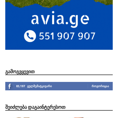
ᲒᲐᲛᲝᲒᲕᲧᲔᲕᲘᲗ
83,197
გულშემატკივარი
ᲠᲝᲒᲝᲠᲘᲪᲐᲐ
ᲨᲔᲘᲫᲚᲔᲑᲐ ᲓᲐᲒᲐᲘᲜᲢᲔᲠᲔᲡᲝᲗ