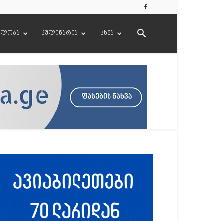
ელობა
კულინარია
სხვა