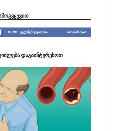
ᲐᲛᲝᲒᲕᲧᲔᲕᲘᲗ
83,197
გულშემატკივარი
ᲠᲝᲒᲝᲠᲘᲪᲐᲐ
ᲔᲘᲫᲚᲔᲑᲐ ᲓᲐᲒᲐᲘᲜᲢᲔᲠᲔᲡᲝᲗ