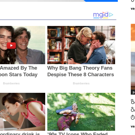
წ
va
ჯ
ზ
გ
ტ
va