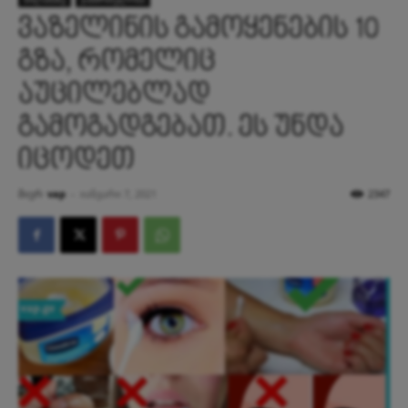
ვაზელინის გამოყენების 10
გზა, რომელიც
აუცილებლად
გამოგადგებათ. ეს უნდა
იცოდეთ
მიერ
vap
-
იანვარი 7, 2021
2347