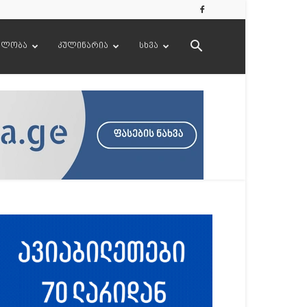
ელობა
კულინარია
სხვა