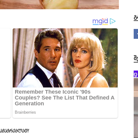
Გ
Შ
სამაგრებლად!