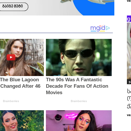
va
ჯ
ს
ო
ქ
va