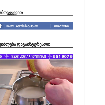
ᲐᲛᲝᲒᲕᲧᲔᲕᲘᲗ
83,197
გულშემატკივარი
ᲠᲝᲒᲝᲠᲘᲪᲐᲐ
ᲔᲘᲫᲚᲔᲑᲐ ᲓᲐᲒᲐᲘᲜᲢᲔᲠᲔᲡᲝᲗ