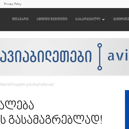
Privacy Policy
მთავარი
ამინდი ზუგდიდი
სასარგებლო
ჯანმრთ
სისხლძარღვების გასამაგრებლად!
უალება
ს გასამაგრებლად!