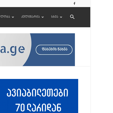
ელობა
კულინარია
სხვა