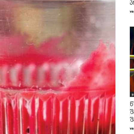
პ
va
ჯ
წ
შ
შ
va