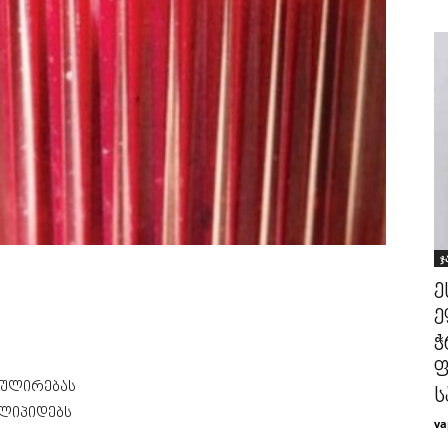
ჯ
ე
ე
ჭ
ფ
გულირებას
ს
 ლიპიდებს
va