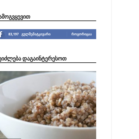
ᲐᲛᲝᲒᲕᲧᲔᲕᲘᲗ
83,197
გულშემატკივარი
ᲠᲝᲒᲝᲠᲘᲪᲐᲐ
ᲔᲘᲫᲚᲔᲑᲐ ᲓᲐᲒᲐᲘᲜᲢᲔᲠᲔᲡᲝᲗ