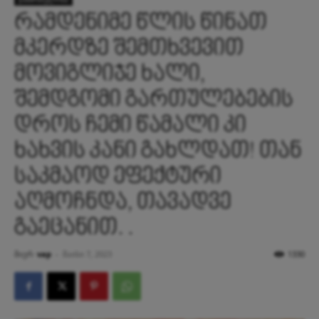
რამდენიმე წლის წინათ
მკერდზე შემთხვევით
მოვიგლიჯე ხალი,
შემდგომი გართულებების
დროს ჩემი წამალი კი
ხახვის კანი გახლდათ! თან
საკმაოდ ეფექტური
აღმოჩნდა, თავადვე
გაეცანით. .
მიერ
vap
-
მაისი 7, 2023
1330