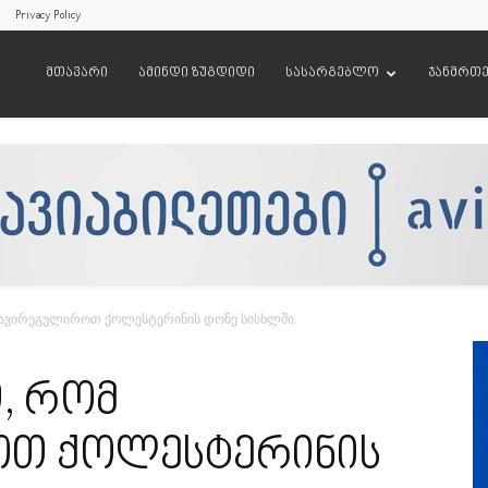
Privacy Policy
მთავარი
ამინდი ზუგდიდი
სასარგებლო
ჯანმრთ
დავირეგულიროთ ქოლესტერინის დონე სისხლში
, რომ
თ ქოლესტერინის