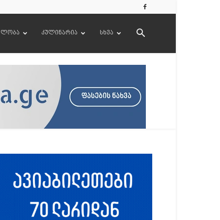
ელობა
კულინარია
სხვა