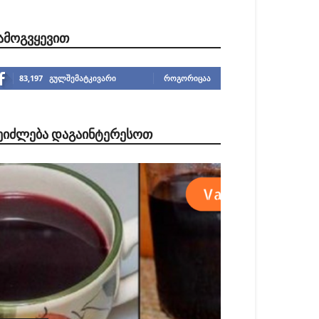
ᲐᲛᲝᲒᲕᲧᲔᲕᲘᲗ
83,197
გულშემატკივარი
ᲠᲝᲒᲝᲠᲘᲪᲐᲐ
ᲔᲘᲫᲚᲔᲑᲐ ᲓᲐᲒᲐᲘᲜᲢᲔᲠᲔᲡᲝᲗ