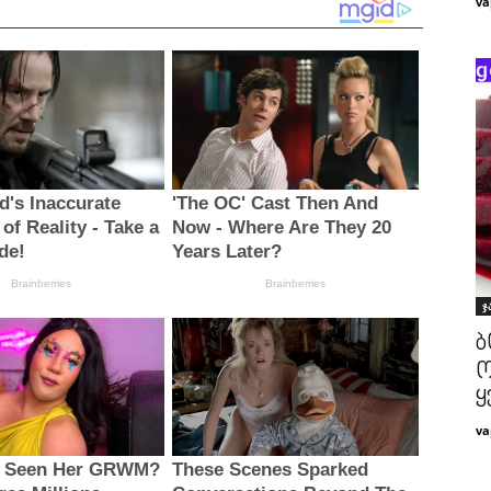
va
ჯ
ბ
ო
ყ
va