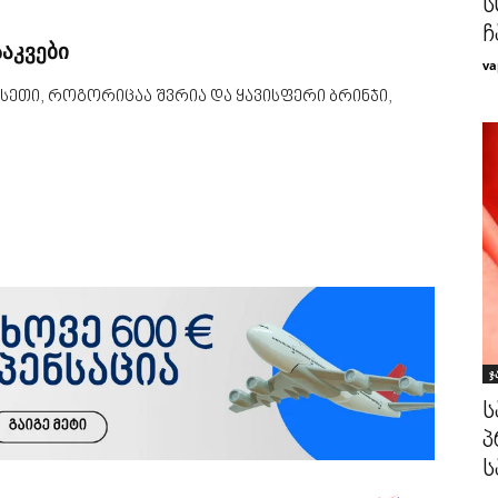
ს
ჩ
საკვები
va
სეთი, როგორიცაა შვრია და ყავისფერი ბრინჯი,
ჯ
ს
პ
ს