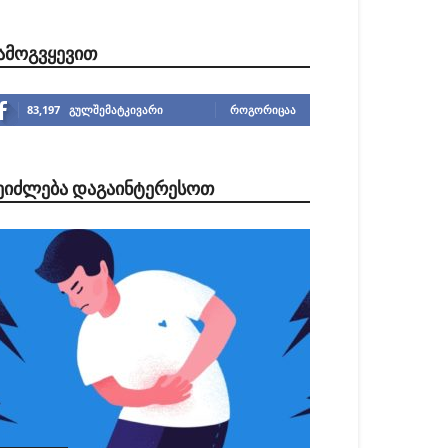
ᲐᲛᲝᲒᲕᲧᲔᲕᲘᲗ
83,197
გულშემატკივარი
ᲠᲝᲒᲝᲠᲘᲪᲐᲐ
ᲔᲘᲫᲚᲔᲑᲐ ᲓᲐᲒᲐᲘᲜᲢᲔᲠᲔᲡᲝᲗ