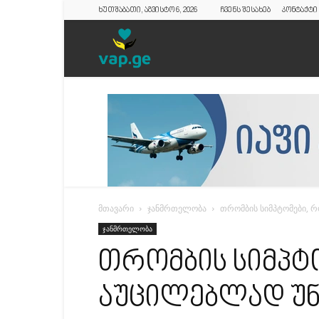
ხუთშაბათი, აგვისტო 6, 2026
ჩვენს შესახებ
კონტაქტი
vap.ge
მთავარი
ჯანმრთელობა
თრომბის სიმპტომები, 
ჯანმრთელობა
თრომბის სიმპტ
აუცილებლად უნ