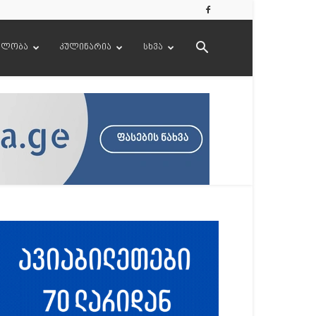
ელობა
კულინარია
სხვა