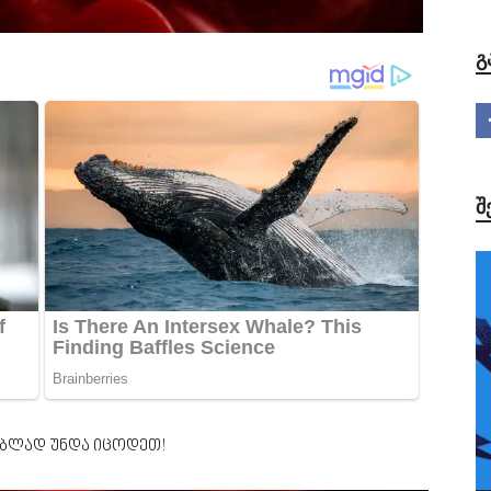
Გ
Შ
ებლად უნდა იცოდეთ!