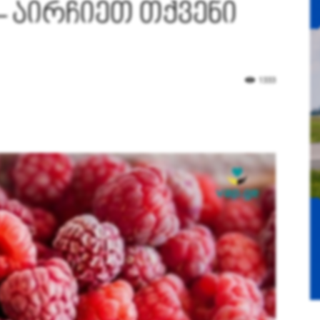
 აირჩიეთ თქვენი
1333