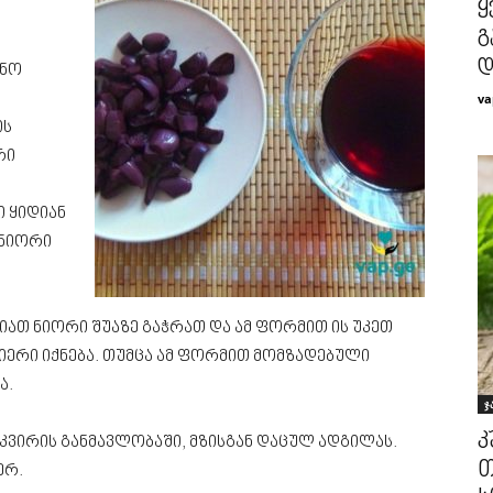
ყ
გ
დ
ინო
va
ის
რი
ი ყიდიან
 ნიორი
,
იათ ნიორი შუაზე გაჭრათ და ამ ფორმით ის უკეთ
იერი იქნება. თუმცა ამ ფორმით მომზადებული
ა.
ჯ
კ
2 კვირის განმავლობაში, მზისგან დაცულ ადგილას.
თ
ერ.