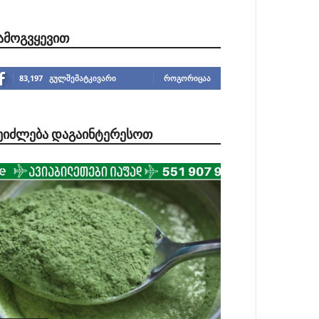
ᲐᲛᲝᲒᲕᲧᲔᲕᲘᲗ
83,197
გულშემატკივარი
ᲠᲝᲒᲝᲠᲘᲪᲐᲐ
ᲔᲘᲫᲚᲔᲑᲐ ᲓᲐᲒᲐᲘᲜᲢᲔᲠᲔᲡᲝᲗ