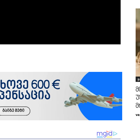
ჯ
მ
უ
მ
va