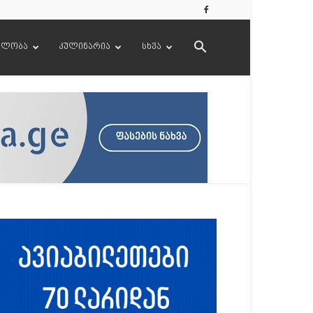
ელობა
კულინარია
სხვა